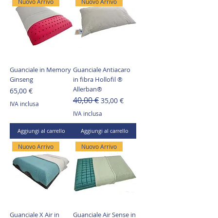
Nuovo Arrivo
Nuovo Arrivo
Guanciale in Memory
Guanciale Antiacaro
Ginseng
in fibra Hollofil ®
Allerban®
Prezzo
65,00 €
40,00 €
Prezzo regolare
Prezzo scontato
35,00 €
IVA inclusa
IVA inclusa
Aggiungi al carrello
Aggiungi al carrello
Nuovo Arrivo
Nuovo Arrivo
Guanciale X Air in
Guanciale Air Sense in