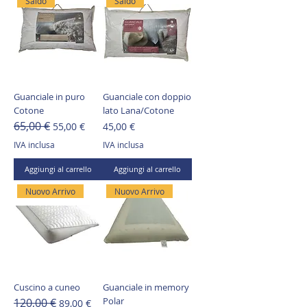
Saldo
Saldo
Guanciale in puro
Guanciale con doppio
Cotone
lato Lana/Cotone
65,00 €
Prezzo regolare
Prezzo scontato
Prezzo
55,00 €
45,00 €
IVA inclusa
IVA inclusa
Aggiungi al carrello
Aggiungi al carrello
Nuovo Arrivo
Nuovo Arrivo
Cuscino a cuneo
Guanciale in memory
Polar
120,00 €
Prezzo regolare
Prezzo scontato
89,00 €