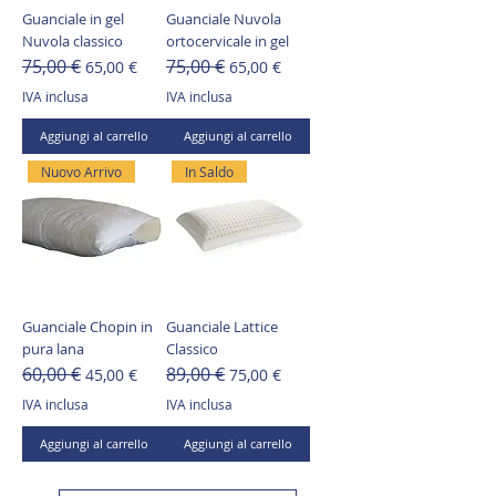
Guanciale in gel
Guanciale Nuvola
Nuvola classico
ortocervicale in gel
75,00 €
75,00 €
Prezzo regolare
Prezzo scontato
Prezzo regolare
Prezzo scontato
65,00 €
65,00 €
IVA inclusa
IVA inclusa
Aggiungi al carrello
Aggiungi al carrello
Nuovo Arrivo
In Saldo
Guanciale Chopin in
Guanciale Lattice
pura lana
Classico
60,00 €
89,00 €
Prezzo regolare
Prezzo scontato
Prezzo regolare
Prezzo scontato
45,00 €
75,00 €
IVA inclusa
IVA inclusa
Aggiungi al carrello
Aggiungi al carrello