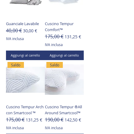
Guanciale Lavabile
Cuscino Tempur
Comfort™
40,00 €
Prezzo regolare
Prezzo scontato
30,00 €
175,00 €
Prezzo regolare
Prezzo scontato
131,25 €
IVA inclusa
IVA inclusa
Aggiungi al carrello
Aggiungi al carrello
Saldo
Saldo
Cuscino Tempur Arch
Cuscino Tempur ®All
con Smartcool ™
Around Smartcool™
175,00 €
190,00 €
Prezzo regolare
Prezzo scontato
Prezzo regolare
Prezzo scontato
131,25 €
142,50 €
IVA inclusa
IVA inclusa