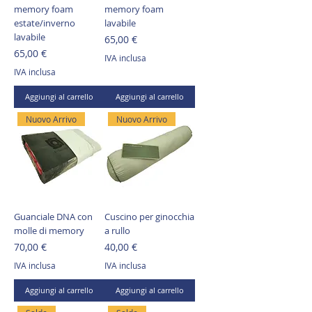
memory foam
memory foam
estate/inverno
lavabile
lavabile
Prezzo
65,00 €
Prezzo
65,00 €
IVA inclusa
IVA inclusa
Aggiungi al carrello
Aggiungi al carrello
Nuovo Arrivo
Nuovo Arrivo
Guanciale DNA con
Cuscino per ginocchia
molle di memory
a rullo
Prezzo
Prezzo
70,00 €
40,00 €
IVA inclusa
IVA inclusa
Aggiungi al carrello
Aggiungi al carrello