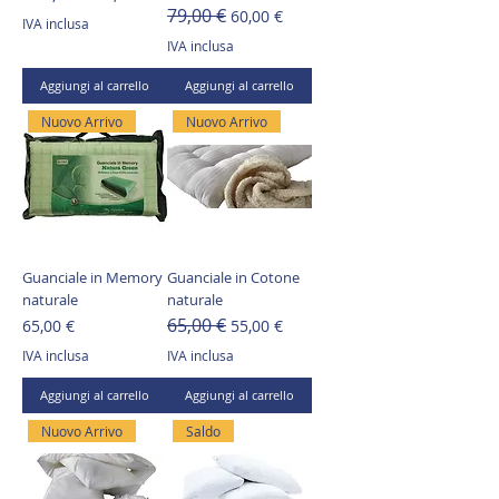
79,00 €
Prezzo regolare
Prezzo scontato
60,00 €
IVA inclusa
IVA inclusa
Aggiungi al carrello
Aggiungi al carrello
Nuovo Arrivo
Nuovo Arrivo
Guanciale in Memory
Guanciale in Cotone
naturale
naturale
65,00 €
Prezzo
Prezzo regolare
Prezzo scontato
65,00 €
55,00 €
IVA inclusa
IVA inclusa
Aggiungi al carrello
Aggiungi al carrello
Nuovo Arrivo
Saldo