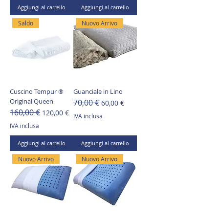
Aggiungi al carrello
Aggiungi al carrello
Saldo
Nuovo Arrivo
Cuscino Tempur ®
Guanciale in Lino
Original Queen
70,00 €
Prezzo regolare
Prezzo scontato
60,00 €
160,00 €
Prezzo regolare
Prezzo scontato
120,00 €
IVA inclusa
IVA inclusa
Aggiungi al carrello
Aggiungi al carrello
Nuovo Arrivo
Nuovo Arrivo