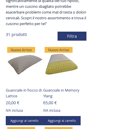
significativamente la qualità del tuo riposo,
mentre un cuscino sbagliato potrebbe
esacerbare problemi come mal di testa o dolori
cervicali. Scopri il nostro assortimento e trova il
cuscino perfetto per te!"
31 prodotti
Filtra
Nuovo Arrivo
Nuovo Arrivo
Guanciale in fiocco di
Guanciale in Memory
Lattice
Ylang
Prezzo
Prezzo
20,00 €
65,00 €
IVA inclusa
IVA inclusa
Aggiungi al carrello
Aggiungi al carrello