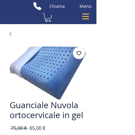
Menù
Chiama
Guanciale Nuvola
ortocervicale in gel
Prezzo
Prezzo
 75,00 € 
65,00 €
regolare
scontato