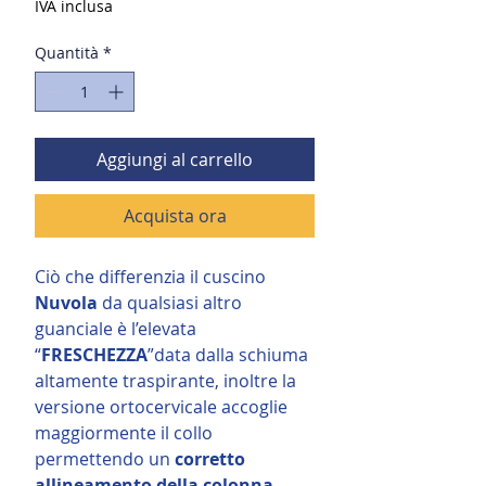
IVA inclusa
Quantità
*
Aggiungi al carrello
Acquista ora
Ciò che differenzia il cuscino
Nuvola
da qualsiasi altro
guanciale è l’elevata
“
FRESCHEZZA
”data dalla schiuma
altamente traspirante,
inoltre la
versione ortocervicale accoglie
maggiormente il collo
permettendo un
corretto
allineamento della colonna