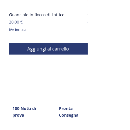
Guanciale in fiocco di Lattice
Guanciale in Memory
Prezzo
Prezzo
20,00 €
65,00 €
IVA inclusa
IVA inclusa
Aggiungi al carrello
100 Notti di
Pronta
prova
Consegna