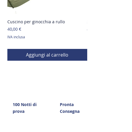
Cuscino per ginocchia a rullo
Supporto Lombare in
Prezzo
Prezzo regolare
40,00 €
60,00 €
IVA inclusa
IVA inclusa
Aggiungi al carrello
100 Notti di
Pronta
prova
Consegna