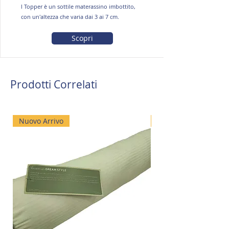
l Topper è un sottile materassino imbottito,
con un'altezza che varia dai 3 ai 7 cm.
Scopri
Prodotti Correlati
Nuovo Arrivo
Saldo