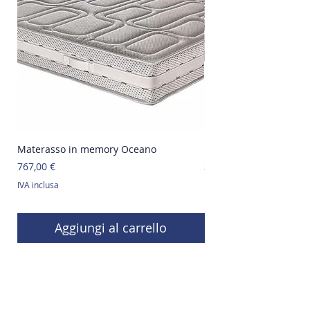
Materasso in memory Oceano
Materasso in memory 
Prezzo
Prezzo
767,00 €
310,00 €
IVA inclusa
IVA inclusa
Aggiungi al carrello