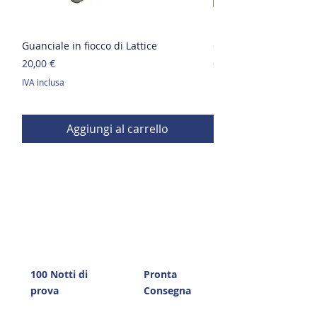
Guanciale in fiocco di Lattice
Guanciale in Memory
Prezzo
Prezzo
20,00 €
65,00 €
IVA inclusa
IVA inclusa
Aggiungi al carrello
100 Notti di
Pronta
prova
Consegna