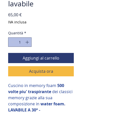
lavabile
Prezzo
65,00 €
IVA inclusa
Quantità
*
Aggiungi al carrello
Acquista ora
Cuscino in memory foam
500
volte piu' traspirante
dei classici
memory grazie alla sua
composizione in
water foam.
LAVABILE A 30° -