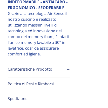
INDEFORMABILE - ANTIACARO -
ERGONOMICO - SFODERABILE
Grazie alla tecnologia Air Sense il
nostro cuscino è realizzato
utilizzando massimi livelli di
tecnologia ed innovazione nel
campo dei memory foam, è infatti
l'unico memory lavabile a 30° in
lavatrice. cosi' da assicurare
comfort ed igiene.
Caratteristiche Prodotto
Grazie alla tecnologia
Air Sense
il
Politica di Resi e Rimborsi
nostro cuscino è realizzato utilizzando
massimi livelli di tecnologia ed
Puoi restituire il prodotto entro e non
innovazione nel campo dei memory
Spedizione
oltre 14 giorni dalla ricezione
foam, è infatti l'unico memory
lavabile
dell'ordine scrivendoci via email
a 30°
in lavatrice così da assicurare