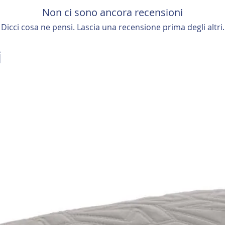
sollevamento della 
Non ci sono ancora recensioni
indipendenti. Un si
permette di traspor
Dicci cosa ne pensi. Lascia una recensione prima degli altri.
una stanza all’altra.
DOPPIA PEDIERA:
u
i
pediera, azionabile
Lascia una recensione
posizione estesa, p
caviglie anche alle 
della media.
La funzione
Zero Gr
ben 12° della parte 
a questo movimento 
ideale per il "rilas
circolatorio. L’effet
benessere fisico do
circolazione sangu
Funzione Lift Vertic
alla meccanica a 7 m
30 cm parallelame
max garantita di
25
facilitare
operazioni
spostamento della p