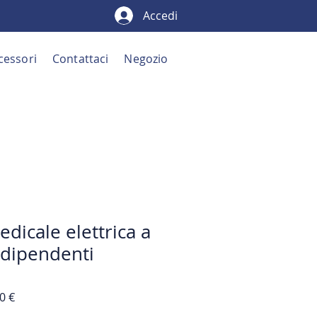
Accedi
cessori
Contattaci
Negozio
dicale elettrica a
ndipendenti
Prezzo
0 €
e
scontato