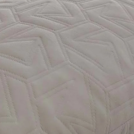
FIANCHI ESTRAIBIL
orecchie
estraibili,
permettendo il pas
MISURA:
L 84x P 93 x H 1
SEDUTA:
L 63x P 49 H 50