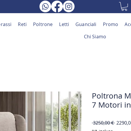
rassi
Reti
Poltrone
Letti
Guanciali
Promo
Ac
Chi Siamo
Poltrona Me
7 Motori i
Prezzo
 3250,00 € 
2290,0
regolar