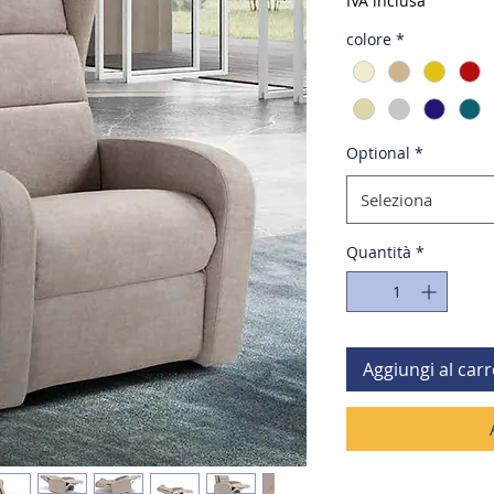
IVA inclusa
colore
*
Optional
*
Seleziona
Quantità
*
Aggiungi al carr