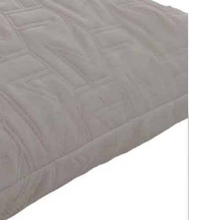
I
: Grazie ai
fianchi
e alle
 la poltrona riduce l'ingombro
saggio anche in
ambienti stretti.
20 cm
 cm