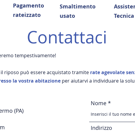
Pagamento
Smaltimento
Assiste
rateizzato
usato
Tecnica
Contattaci
nderemo tempestivamente!
 il riposo può essere acquistato tramite
rate agevolate
sen
resso la vostra abitazione
per aiutarvi a individuare la solu
Nome
lermo (PA)
om
Indirizzo