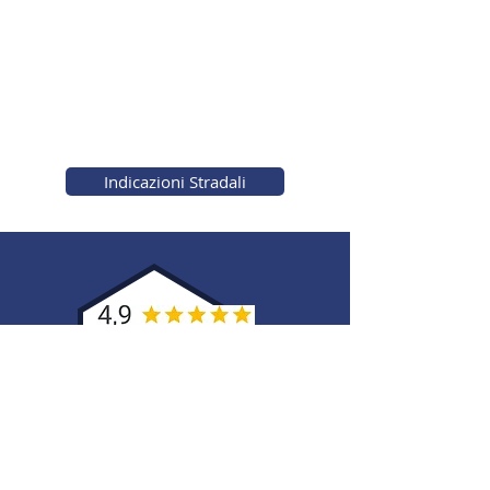
Indicazioni Stradali
Facci Sapere cosa pensi
di noi
Scrivi una recensione
anche tu!
Clicca qui!