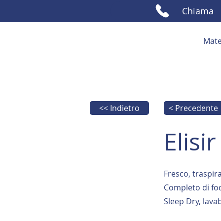
Chiama
Mate
<< Indietro
< Precedente
Elisi
Fresco, traspir
Completo di fod
Sleep Dry, lavab