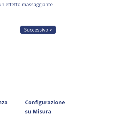
un effetto massaggiante
Successivo >
nza
Configurazione
su Misura