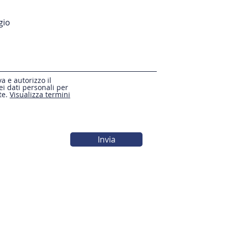
va e autorizzo il
i dati personali per
te.
Visualizza termini
Invia