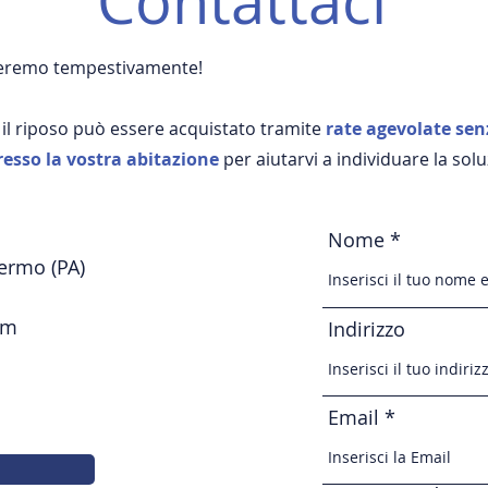
Contattaci
nderemo tempestivamente!
 il riposo può essere acquistato tramite
rate agevolate
sen
resso la vostra abitazione
per aiutarvi a individuare la solu
Nome
lermo (PA)
om
Indirizzo
Email