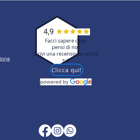
Facci sapere cosa
pensi di noi
Scrivi una recensione anche
zione
tu!
Clicca qui!