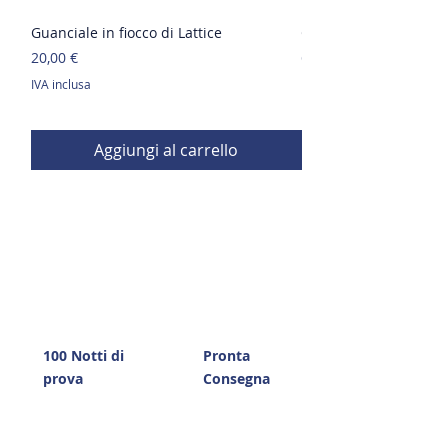
Guanciale in fiocco di Lattice
Guanciale in Memory
Prezzo
Prezzo
20,00 €
65,00 €
IVA inclusa
IVA inclusa
Aggiungi al carrello
100 Notti di
Pronta
prova
Consegna