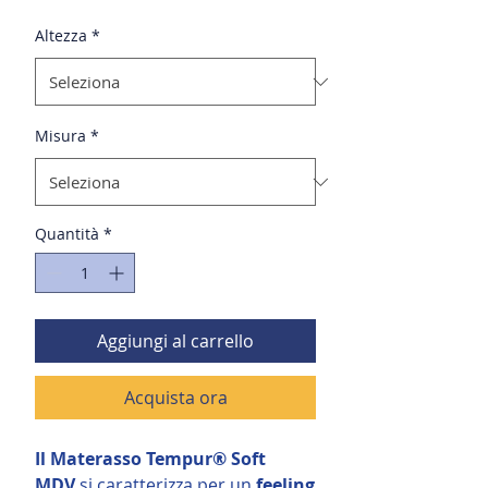
Altezza
*
Misura
*
Quantità
*
Aggiungi al carrello
Acquista ora
Il Materasso Tempur® Soft
MDV
si caratterizza per un
feeling