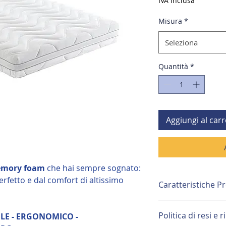
IVA inclusa
Misura
*
Seleziona
Quantità
*
Aggiungi al carr
mory foam
che hai sempre sognato:
rfetto e dal comfort di altissimo
Caratteristiche P
Original
è il mater
Politica di resi e 
LE - ERGONOMICO -
sognato:
traspirant