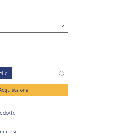
ello
Acquista ora
rodotto
asso che hai sempre
rimborsi
e
, igienicamente perfetto e dal